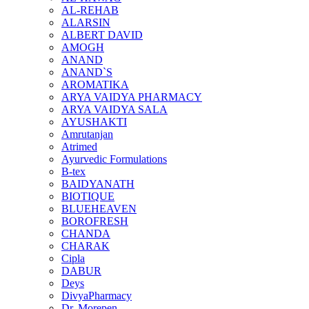
AL-REHAB
ALARSIN
ALBERT DAVID
AMOGH
ANAND
ANAND`S
AROMATIKA
ARYA VAIDYA PHARMACY
ARYA VAIDYA SALA
AYUSHAKTI
Amrutanjan
Atrimed
Ayurvedic Formulations
B-tex
BAIDYANATH
BIOTIQUE
BLUEHEAVEN
BOROFRESH
CHANDA
CHARAK
Cipla
DABUR
Deys
DivyaPharmacy
Dr. Morepen