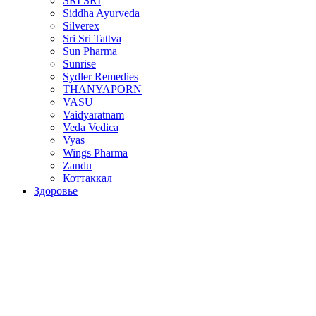
SRI SRI
Siddha Ayurveda
Silverex
Sri Sri Tattva
Sun Pharma
Sunrise
Sydler Remedies
THANYAPORN
VASU
Vaidyaratnam
Veda Vedica
Vyas
Wings Pharma
Zandu
Коттаккал
Здоровье