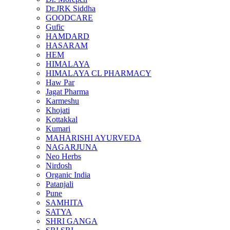
Dr.JRK Siddha
GOODCARE
Gufic
HAMDARD
HASARAM
HEM
HIMALAYA
HIMALAYA CL PHARMACY
Haw Par
Jagat Pharma
Karmeshu
Khojati
Kottakkal
Kumari
MAHARISHI AYURVEDA
NAGARJUNA
Neo Herbs
Nirdosh
Organic India
Patanjali
Pune
SAMHITA
SATYA
SHRI GANGA