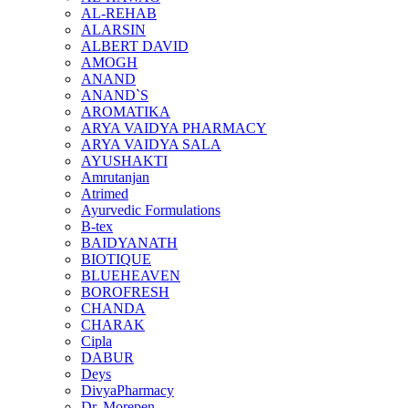
AL-REHAB
ALARSIN
ALBERT DAVID
AMOGH
ANAND
ANAND`S
AROMATIKA
ARYA VAIDYA PHARMACY
ARYA VAIDYA SALA
AYUSHAKTI
Amrutanjan
Atrimed
Ayurvedic Formulations
B-tex
BAIDYANATH
BIOTIQUE
BLUEHEAVEN
BOROFRESH
CHANDA
CHARAK
Cipla
DABUR
Deys
DivyaPharmacy
Dr. Morepen