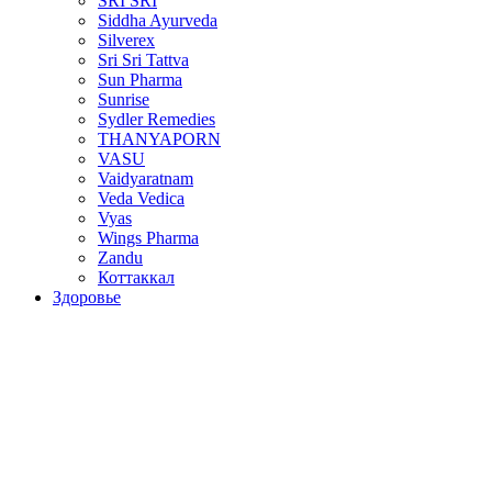
SRI SRI
Siddha Ayurveda
Silverex
Sri Sri Tattva
Sun Pharma
Sunrise
Sydler Remedies
THANYAPORN
VASU
Vaidyaratnam
Veda Vedica
Vyas
Wings Pharma
Zandu
Коттаккал
Здоровье