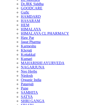
Dr.JRK Siddha
GOODCARE
Gufic
HAMDARD
HASARAM
HEM
HIMALAYA
HIMALAYA CL PHARMACY
Haw Par
Jagat Pharma
Karmeshu
Khojati
Kottakkal
Kumari
MAHARISHI AYURVEDA
NAGARJUNA
Neo Herbs
Nirdosh
Organic India
Patanjali
Pune
SAMHITA
SATYA
SHRI GANGA