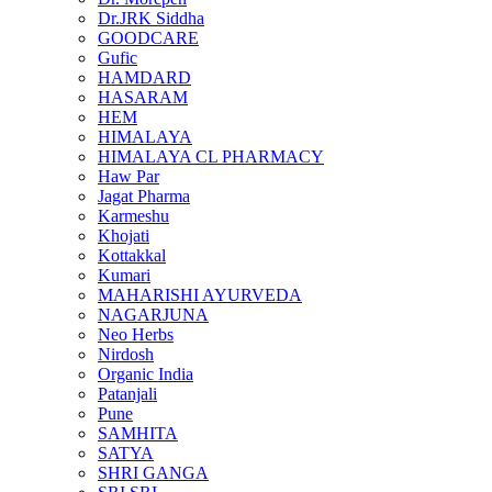
Dr.JRK Siddha
GOODCARE
Gufic
HAMDARD
HASARAM
HEM
HIMALAYA
HIMALAYA CL PHARMACY
Haw Par
Jagat Pharma
Karmeshu
Khojati
Kottakkal
Kumari
MAHARISHI AYURVEDA
NAGARJUNA
Neo Herbs
Nirdosh
Organic India
Patanjali
Pune
SAMHITA
SATYA
SHRI GANGA