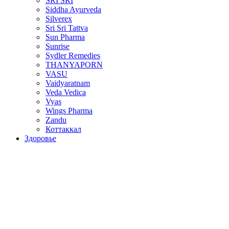
SRI SRI
Siddha Ayurveda
Silverex
Sri Sri Tattva
Sun Pharma
Sunrise
Sydler Remedies
THANYAPORN
VASU
Vaidyaratnam
Veda Vedica
Vyas
Wings Pharma
Zandu
Коттаккал
Здоровье